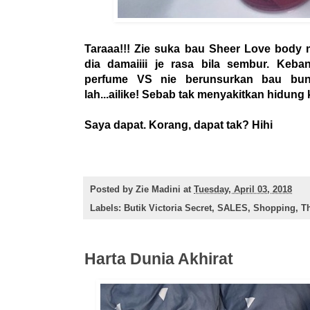
Taraaa!!! Zie suka bau Sheer Love body mi
dia damaiiii je rasa bila sembur. Keb
perfume VS nie berunsurkan bau bung
lah...ailike! Sebab tak menyakitkan hidung k
Saya dapat. Korang, dapat tak? Hihi
Posted by
Zie Madini
at
Tuesday, April 03, 2018
Labels:
Butik Victoria Secret
,
SALES
,
Shopping
,
T
Harta Dunia Akhirat