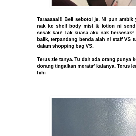
Taraaaaa!!! Beli sebotol je. Ni pun ambik y
nak ke shelf body mist & lotion ni sendi
sesak kau! Tak kuasa aku nak bersesak²..
balik, terpandang benda alah ni staff VS 
dalam shopping bag VS.
Terus zie tanya. Tu dah ada orang punya ke
dorang tingalkan merata² katanya. Terus lerr
hihi