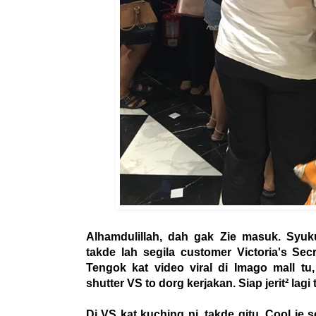
Alhamdulillah, dah gak Zie masuk. Syuk
takde lah segila customer Victoria's Sec
Tengok kat video viral di Imago mall t
shutter VS to dorg kerjakan. Siap jerit² lagi 
Di VS kat kuching ni, takde gitu. Cool je