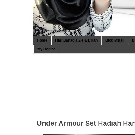
Home
Hari Bahagia Zie & Dillah
Blog Mikail
B
My Recipe
Under Armour Set Hadiah Har